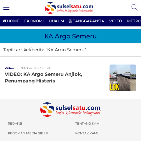
HOME
EKONOMI
HUKUM
TANGGAPAN'TA
VIDEO
METRO
KA Argo Semeru
Topik artikel/berita "KA Argo Semeru"
Video
17 Oktober 2023 16:30
VIDEO: KA Argo Semeru Anjlok,
Penumpang Histeris
REDAKSI
TENTANG KAMI
PEDOMAN MEDIA SIBER
KONTAK KAMI