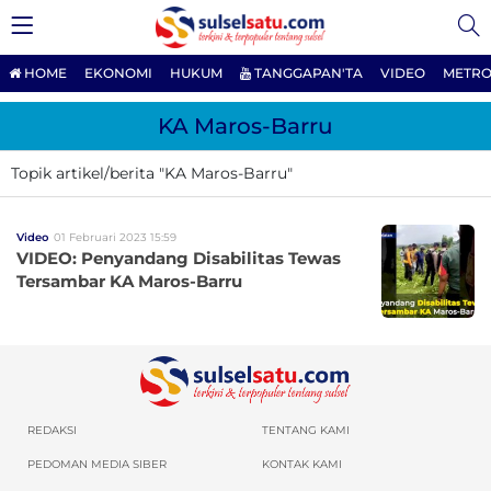
HOME
EKONOMI
HUKUM
TANGGAPAN'TA
VIDEO
METRO
KA Maros-Barru
Topik artikel/berita "KA Maros-Barru"
Video
01 Februari 2023 15:59
VIDEO: Penyandang Disabilitas Tewas
Tersambar KA Maros-Barru
REDAKSI
TENTANG KAMI
PEDOMAN MEDIA SIBER
KONTAK KAMI