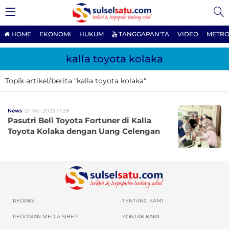
HOME
EKONOMI
HUKUM
TANGGAPAN'TA
VIDEO
METRO
kalla toyota kolaka
Topik artikel/berita "kalla toyota kolaka"
News
21 Mei 2023 17:28
Pasutri Beli Toyota Fortuner di Kalla
Toyota Kolaka dengan Uang Celengan
REDAKSI
TENTANG KAMI
PEDOMAN MEDIA SIBER
KONTAK KAMI