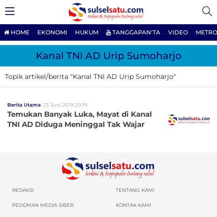
HOME
EKONOMI
HUKUM
TANGGAPAN'TA
VIDEO
METRO
Kanal TNI AD Urip Sumoharjo
Topik artikel/berita "Kanal TNI AD Urip Sumoharjo"
Berita Utama
23 Juni 2019 20:19
Temukan Banyak Luka, Mayat di Kanal
TNI AD Diduga Meninggal Tak Wajar
REDAKSI
TENTANG KAMI
PEDOMAN MEDIA SIBER
KONTAK KAMI