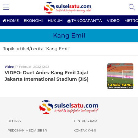
HOME
EKONOMI
HUKUM
TANGGAPAN'TA
VIDEO
METRO
Kang Emil
Topik artikel/berita "Kang Emil"
Video
17 Februari 2022 12:23
VIDEO: Duet Anies-Kang Emil Jajal
Jakarta International Stadium (JIS)
REDAKSI
TENTANG KAMI
PEDOMAN MEDIA SIBER
KONTAK KAMI