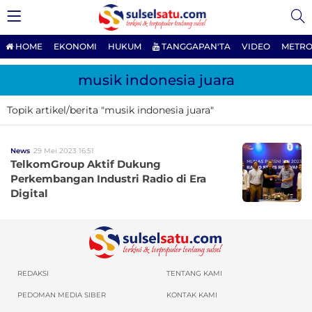
HOME
EKONOMI
HUKUM
TANGGAPAN'TA
VIDEO
METRO
musik indonesia juara
Topik artikel/berita "musik indonesia juara"
News
29 Mei 2023 16:51
TelkomGroup Aktif Dukung
Perkembangan Industri Radio di Era
Digital
REDAKSI
TENTANG KAMI
PEDOMAN MEDIA SIBER
KONTAK KAMI