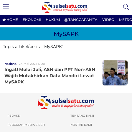
HOME
EKONOMI
HUKUM
TANGGAPAN'TA
VIDEO
METRO
MySAPK
Topik artikel/berita "MySAPK"
Nasional
24 Mei 2021 17:20
Ingat! Mulai Juli, ASN dan PPT Non-ASN
Wajib Mutakhirkan Data Mandiri Lewat
MySAPK
REDAKSI
TENTANG KAMI
PEDOMAN MEDIA SIBER
KONTAK KAMI