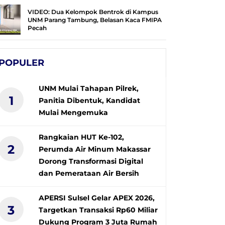
VIDEO: Dua Kelompok Bentrok di Kampus
UNM Parang Tambung, Belasan Kaca FMIPA
Pecah
POPULER
UNM Mulai Tahapan Pilrek,
1
Panitia Dibentuk, Kandidat
Mulai Mengemuka
Rangkaian HUT Ke-102,
2
Perumda Air Minum Makassar
Dorong Transformasi Digital
dan Pemerataan Air Bersih
APERSI Sulsel Gelar APEX 2026,
3
Targetkan Transaksi Rp60 Miliar
Dukung Program 3 Juta Rumah