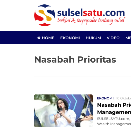
HOME
EKONOMI
HUKUM
VIDEO
ME
Nasabah Prioritas
EKONOMI
10 Oktobe
Nasabah Prio
Management
SULSELSATU.com, J
Wealth Management