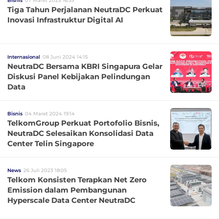
Bisnis
07 Maret 2025 16:35
Tiga Tahun Perjalanan NeutraDC Perkuat
Inovasi Infrastruktur Digital AI
Internasional
08 Juni 2024 14:15
NeutraDC Bersama KBRI Singapura Gelar
Diskusi Panel Kebijakan Pelindungan
Data
Bisnis
04 Maret 2024 19:14
TelkomGroup Perkuat Portofolio Bisnis,
NeutraDC Selesaikan Konsolidasi Data
Center Telin Singapore
News
26 Juli 2023 18:05
Telkom Konsisten Terapkan Net Zero
Emission dalam Pembangunan
Hyperscale Data Center NeutraDC