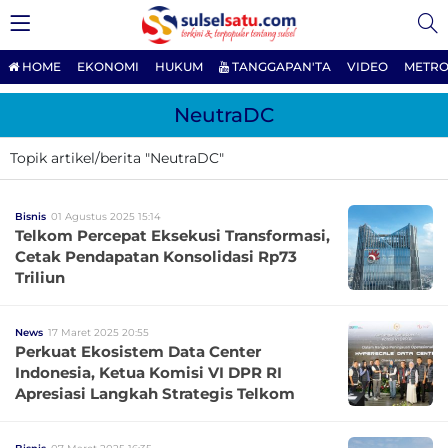
HOME
EKONOMI
HUKUM
TANGGAPAN'TA
VIDEO
METRO
NeutraDC
Topik artikel/berita "NeutraDC"
Bisnis
01 Agustus 2025 15:14
Telkom Percepat Eksekusi Transformasi,
Cetak Pendapatan Konsolidasi Rp73
Triliun
News
17 Maret 2025 20:55
Perkuat Ekosistem Data Center
Indonesia, Ketua Komisi VI DPR RI
Apresiasi Langkah Strategis Telkom