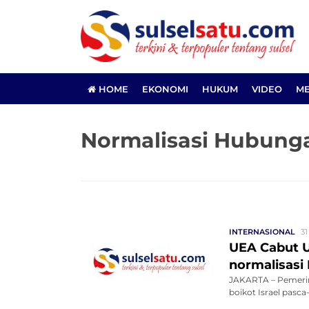
HOME
EKONOMI
HUKUM
VIDEO
ME
Normalisasi Hubung
INTERNASIONAL
31
UEA Cabut U
normalisas
JAKARTA – Pemeri
boikot Israel pasc