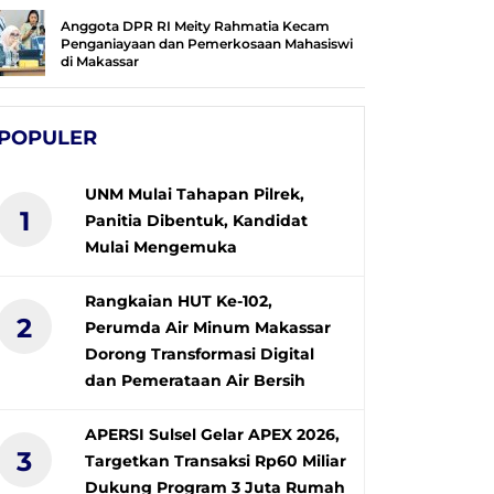
Anggota DPR RI Meity Rahmatia Kecam
Penganiayaan dan Pemerkosaan Mahasiswi
di Makassar
POPULER
UNM Mulai Tahapan Pilrek,
1
Panitia Dibentuk, Kandidat
Mulai Mengemuka
Rangkaian HUT Ke-102,
2
Perumda Air Minum Makassar
Dorong Transformasi Digital
dan Pemerataan Air Bersih
APERSI Sulsel Gelar APEX 2026,
3
Targetkan Transaksi Rp60 Miliar
Dukung Program 3 Juta Rumah