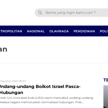
TROPOLITAN
NASIONAL
OLAHRAGA
PENDIDIKAN
POLI
an
T
 Agustus 2020 08:20
ndang-undang Boikot Israel Pasca-
i Hubungan
ntah Uni Umirated Arab (UEA) resmi mencabut undang-undang
a-kedua negara memutuskan normalisasi hubungan. Pres...