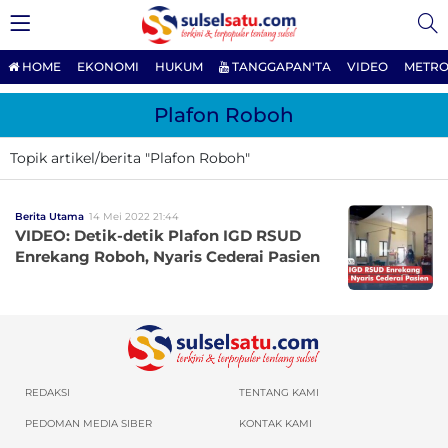
HOME
EKONOMI
HUKUM
TANGGAPAN'TA
VIDEO
METRO
Plafon Roboh
Topik artikel/berita "Plafon Roboh"
Berita Utama
14 Mei 2022 21:44
VIDEO: Detik-detik Plafon IGD RSUD
Enrekang Roboh, Nyaris Cederai Pasien
REDAKSI
TENTANG KAMI
PEDOMAN MEDIA SIBER
KONTAK KAMI