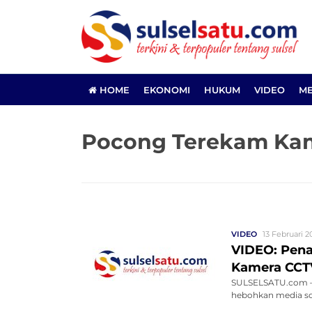
HOME
EKONOMI
HUKUM
VIDEO
ME
Pocong Terekam Ka
VIDEO
13 Februari 20
VIDEO: Pen
Kamera CCT
SULSELSATU.com –
hebohkan media sos