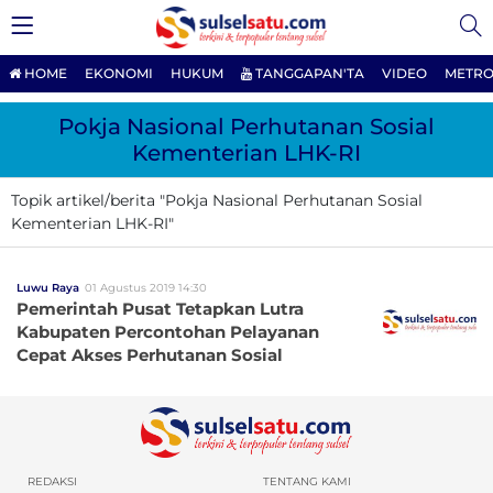
HOME
EKONOMI
HUKUM
TANGGAPAN'TA
VIDEO
METRO
Pokja Nasional Perhutanan Sosial
Kementerian LHK-RI
Topik artikel/berita "Pokja Nasional Perhutanan Sosial
Kementerian LHK-RI"
Luwu Raya
01 Agustus 2019 14:30
Pemerintah Pusat Tetapkan Lutra
Kabupaten Percontohan Pelayanan
Cepat Akses Perhutanan Sosial
REDAKSI
TENTANG KAMI