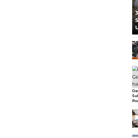
3
S
Da
Sul
Ru