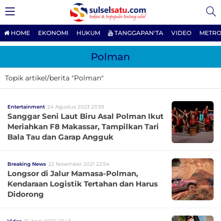
HOME
EKONOMI
HUKUM
TANGGAPAN'TA
VIDEO
METRO
Polman
Topik artikel/berita "Polman"
Entertainment
24 Agustus 2023 23:59
Sanggar Seni Laut Biru Asal Polman Ikut
Meriahkan F8 Makassar, Tampilkan Tari
Bala Tau dan Garap Angguk
Breaking News
22 November 2021 22:54
Longsor di Jalur Mamasa-Polman,
Kendaraan Logistik Tertahan dan Harus
Didorong