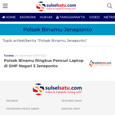
HOME
EKONOMI
HUKUM
TANGGAPAN'TA
VIDEO
METRO
Polsek Binamu Jeneponto
Topik artikel/berita "Polsek Binamu Jeneponto"
Turatea
24 Desember 2019 16:32
Polsek Binamu Ringkus Pencuri Laptop
di SMP Negeri 3 Jeneponto
REDAKSI
TENTANG KAMI
PEDOMAN MEDIA SIBER
KONTAK KAMI