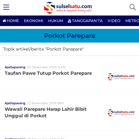
HOME
EKONOMI
HUKUM
TANGGAPAN'TA
VIDEO
METRO
Porkot Parepare
Topik artikel/berita "Porkot Parepare"
Ajattapareng
03 Desember 2019 12:00
Taufan Pawe Tutup Porkot Parepare
Ajattapareng
22 November 2019 08:11
Wawali Parepare Harap Lahir Bibit
Unggul di Porkot