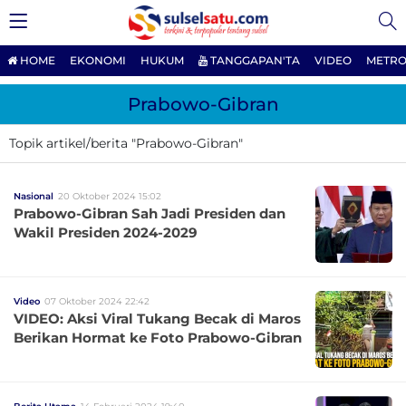
HOME
EKONOMI
HUKUM
TANGGAPAN'TA
VIDEO
METRO
Prabowo-Gibran
Topik artikel/berita "Prabowo-Gibran"
Nasional
20 Oktober 2024 15:02
Prabowo-Gibran Sah Jadi Presiden dan
Wakil Presiden 2024-2029
Video
07 Oktober 2024 22:42
VIDEO: Aksi Viral Tukang Becak di Maros
Berikan Hormat ke Foto Prabowo-Gibran