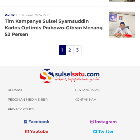
Politik
05 Januari 2024 17:23
Tim Kampanye Sulsel Syamsuddin
Karlos Optimis Prabowo-Gibran Menang
52 Persen
1
2
3
REDAKSI
TENTANG KAMI
PEDOMAN MEDIA SIBER
KONTAK KAMI
PRIVACY POLICY
Facebook
Instagram
Youtube
Twitter