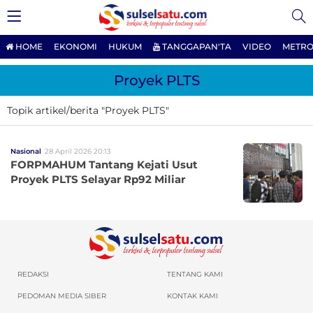
HOME
EKONOMI
HUKUM
TANGGAPAN'TA
VIDEO
METRO
Proyek PLTS
Topik artikel/berita "Proyek PLTS"
Nasional
28 April 2026 20:13
FORPMAHUM Tantang Kejati Usut
Proyek PLTS Selayar Rp92 Miliar
REDAKSI
TENTANG KAMI
PEDOMAN MEDIA SIBER
KONTAK KAMI