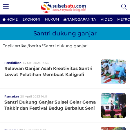
HOME
EKONOMI
HUKUM
TANGGAPAN'TA
VIDEO
METRO
Santri dukung ganjar
Topik artikel/berita "Santri dukung ganjar"
Pendidikan
14 Mei 2023 14:53
Relawan Ganjar Asah Kreativitas Santri
Lewat Pelatihan Membuat Kaligrafi
Ramadan
20 April 2023 14:11
Santri Dukung Ganjar Sulsel Gelar Gema
Takbir dan Festival Bedug Berbalut Seni