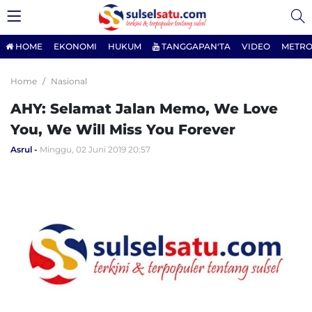
HOME
EKONOMI
HUKUM
TANGGAPAN'TA
VIDEO
METRO
Home
Nasional
AHY: Selamat Jalan Memo, We Love
You, We Will Miss You Forever
Asrul
Minggu, 02 Juni 2019 20:57