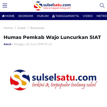
HOME
EKONOMI
HUKUM
TANGGAPAN'TA
VIDEO
METRO
Home
Sulsel
Bosowasi
Humas Pemkab Wajo Luncurkan SIAT
Asrul
Minggu, 02 Juni 2019 07:43