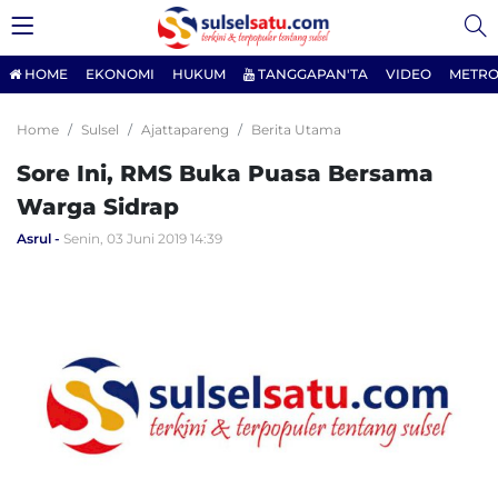
HOME
EKONOMI
HUKUM
TANGGAPAN'TA
VIDEO
METRO
Home
Sulsel
Ajattapareng
Berita Utama
Sore Ini, RMS Buka Puasa Bersama
Warga Sidrap
Asrul
Senin, 03 Juni 2019 14:39