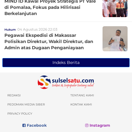
MIND ID Kawal Proyek Strategis PT Vale
di Pomalaa, Fokus pada Hilirisasi
Berkelanjutan
04 Agustus 2026 22:03
Hukum
Pegawai Ekspedisi di Makassar
Polisikan Direktur, Wakil Direktur, dan
Admin atas Dugaan Penganiayaan
Indeks Berita
REDAKSI
TENTANG KAMI
PEDOMAN MEDIA SIBER
KONTAK KAMI
PRIVACY POLICY
Facebook
Instagram