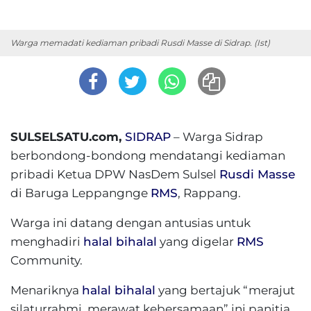
Warga memadati kediaman pribadi Rusdi Masse di Sidrap. (Ist)
SULSELSATU.com,
SIDRAP
– Warga Sidrap
berbondong-bondong mendatangi kediaman
pribadi Ketua DPW NasDem Sulsel
Rusdi Masse
di Baruga Leppangnge
RMS
, Rappang.
Warga ini datang dengan antusias untuk
menghadiri
halal bihalal
yang digelar
RMS
Community.
Menariknya
halal bihalal
yang bertajuk “merajut
silaturrahmi, merawat kebersamaan” ini panitia