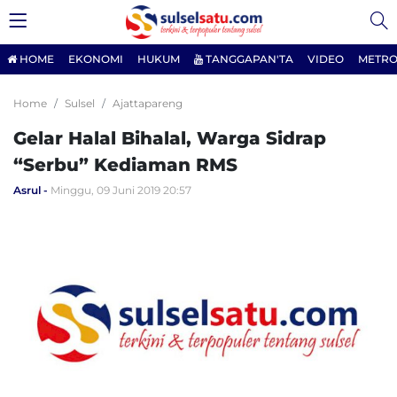
HOME
EKONOMI
HUKUM
TANGGAPAN'TA
VIDEO
METRO
Home
Sulsel
Ajattapareng
Gelar Halal Bihalal, Warga Sidrap
“Serbu” Kediaman RMS
Asrul
Minggu, 09 Juni 2019 20:57