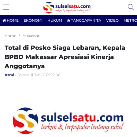
HOME
EKONOMI
HUKUM
TANGGAPAN'TA
VIDEO
METRO
Home
Makassar
Total di Posko Siaga Lebaran, Kepala
BPBD Makassar Apresiasi Kinerja
Anggotanya
Asrul
Selasa, 11 Juni 2019 12:00