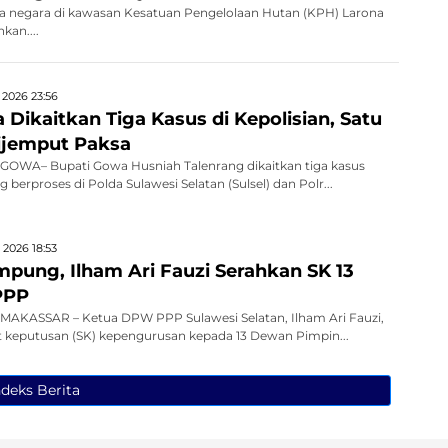
negara di kawasan Kesatuan Pengelolaan Hutan (KPH) Larona
kan....
 2026 23:56
Dikaitkan Tiga Kasus di Kepolisian, Satu
ijemput Paksa
OWA– Bupati Gowa Husniah Talenrang dikaitkan tiga kasus
erproses di Polda Sulawesi Selatan (Sulsel) dan Polr...
 2026 18:53
mpung, Ilham Ari Fauzi Serahkan SK 13
PPP
AKASSAR – Ketua DPW PPP Sulawesi Selatan, Ilham Ari Fauzi,
 keputusan (SK) kepengurusan kepada 13 Dewan Pimpin...
ndeks Berita