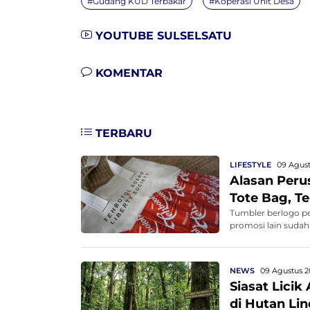
#Gudang KUD Terbakar
#Koperasi Unit Desa
YOUTUBE SULSELSATU
KOMENTAR
TERBARU
LIFESTYLE
09 Agust
Alasan Per
Tote Bag, Te
Tumbler berlogo pe
promosi lain suda
NEWS
09 Agustus 2
Siasat Lici
di Hutan Li