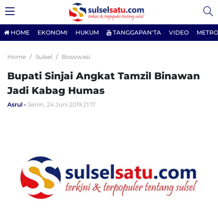
HOME
EKONOMI
HUKUM
TANGGAPAN'TA
VIDEO
METRO
Home
Sulsel
Bosowasi
Bupati Sinjai Angkat Tamzil Binawan
Jadi Kabag Humas
Asrul
Senin, 24 Juni 2019 21:17