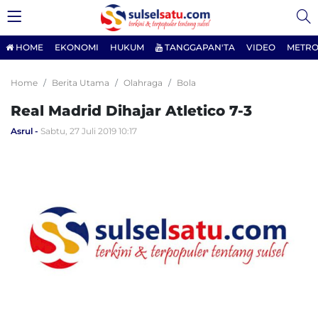
HOME
EKONOMI
HUKUM
TANGGAPAN'TA
VIDEO
METRO
Home
Berita Utama
Olahraga
Bola
Real Madrid Dihajar Atletico 7-3
Asrul
Sabtu, 27 Juli 2019 10:17