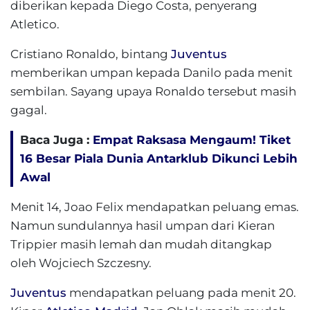
diberikan kepada Diego Costa, penyerang
Atletico.
Cristiano Ronaldo, bintang
Juventus
memberikan umpan kepada Danilo pada menit
sembilan. Sayang upaya Ronaldo tersebut masih
gagal.
Baca Juga :
Empat Raksasa Mengaum! Tiket
16 Besar Piala Dunia Antarklub Dikunci Lebih
Awal
Menit 14, Joao Felix mendapatkan peluang emas.
Namun sundulannya hasil umpan dari Kieran
Trippier masih lemah dan mudah ditangkap
oleh Wojciech Szczesny.
Juventus
mendapatkan peluang pada menit 20.