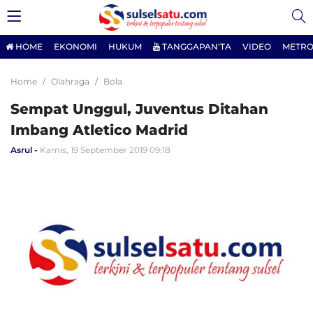
HOME
EKONOMI
HUKUM
TANGGAPAN'TA
VIDEO
METRO
Home
Olahraga
Bola
Sempat Unggul, Juventus Ditahan
Imbang Atletico Madrid
Asrul
Kamis, 19 September 2019 09:18