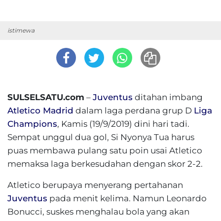
istimewa
SULSELSATU.com
–
Juventus
ditahan imbang
Atletico Madrid
dalam laga perdana grup D
Liga
Champions
, Kamis (19/9/2019) dini hari tadi.
Sempat unggul dua gol, Si Nyonya Tua harus
puas membawa pulang satu poin usai Atletico
memaksa laga berkesudahan dengan skor 2-2.
Atletico berupaya menyerang pertahanan
Juventus
pada menit kelima. Namun Leonardo
Bonucci, suskes menghalau bola yang akan