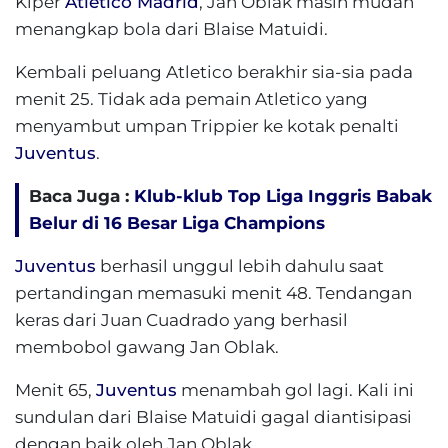
Kiper
Atletico Madrid
, Jan Oblak masih mudah
menangkap bola dari Blaise Matuidi.
Kembali peluang Atletico berakhir sia-sia pada
menit 25. Tidak ada pemain Atletico yang
menyambut umpan Trippier ke kotak penalti
Juventus
.
Baca Juga :
Klub-klub Top Liga Inggris Babak
Belur di 16 Besar Liga Champions
Juventus
berhasil unggul lebih dahulu saat
pertandingan memasuki menit 48. Tendangan
keras dari Juan Cuadrado yang berhasil
membobol gawang Jan Oblak.
Menit 65,
Juventus
menambah gol lagi. Kali ini
sundulan dari Blaise Matuidi gagal diantisipasi
dengan baik oleh Jan Oblak.