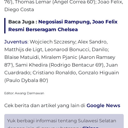
76′), Thomas Lemar (Angel Correa 60′); Joao Felix,
Diego Costa
Baca Juga :
Negosiasi Rampung, Joao Felix
Resmi Berseragam Chelsea
Juventus
: Wojciech Szczesny; Alex Sandro,
Matthijs de Ligt, Leonarod Bonucci, Danilo;
Blaise Matuidi, Miralem Pjanic (Aaron Ramsey
87′), Sami Khedira (Rodrigo Bentacur 69′), Juan
Cuardrado; Cristiano Ronaldo, Gonzalo Higuain
(Paulo Dybala 80′)
Editor: Awang Darmawan
Cek berita dan artikel yang lain di
Google News
Yuk berbagi informasi tentang Sulawesi Selatan