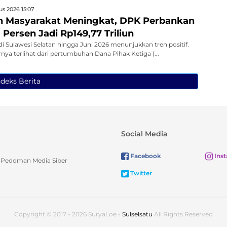
s 2026 15:07
n Masyarakat Meningkat, DPK Perbankan
Persen Jadi Rp149,77 Triliun
di Sulawesi Selatan hingga Juni 2026 menunjukkan tren positif.
rnya terlihat dari pertumbuhan Dana Pihak Ketiga (...
ndeks Berita
Social Media
Facebook
Ins
Pedoman Media Siber
Twitter
Copyright © 2017 - 2026 SuryaLoe -
Sulselsatu
All Rights Reserved