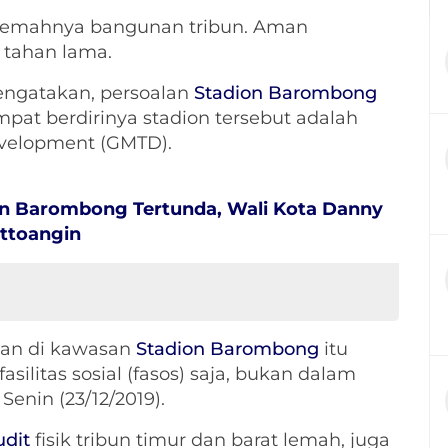
 lemahnya bangunan tribun. Aman
 tahan lama.
engatakan, persoalan
Stadion Barombong
mpat berdirinya stadion tersebut adalah
evelopment (GMTD).
 Barombong Tertunda, Wali Kota Danny
ttoangin
han di kawasan
Stadion Barombong
itu
silitas sosial (fasos) saja, bukan dalam
enin (23/12/2019).
udit
fisik tribun timur dan barat lemah, juga