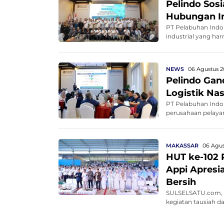
Pelindo Sos
Hubungan In
PT Pelabuhan Indo
industrial yang har
NEWS
06 Agustus 2
Pelindo Gan
Logistik Na
PT Pelabuhan Indo
perusahaan pelayar
MAKASSAR
06 Agus
HUT ke-102 
Appi Apresi
Bersih
SULSELSATU.com, 
kegiatan tausiah d