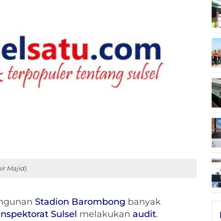
r Majid).
ngunan
Stadion Barombong
banyak
Inspektorat Sulsel
melakukan
audit
.