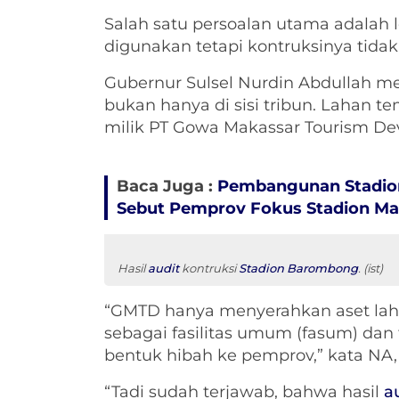
Salah satu persoalan utama adalah
digunakan tetapi kontruksinya tidak
Gubernur Sulsel Nurdin Abdullah m
bukan hanya di sisi tribun. Lahan te
milik PT Gowa Makassar Tourism D
Baca Juga :
Pembangunan Stadion
Sebut Pemprov Fokus Stadion Ma
Hasil
audit
kontruksi
Stadion Barombong
. (ist)
“GMTD hanya menyerahkan aset la
sebagai fasilitas umum (fasum) dan fa
bentuk hibah ke pemprov,” kata NA, S
“Tadi sudah terjawab, bahwa hasil
a