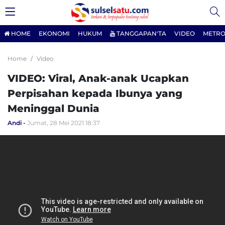
HOME
EKONOMI
HUKUM
TANGGAPAN'TA
VIDEO
METRO
Home
Video
VIDEO: Viral, Anak-anak Ucapkan
Perpisahan kepada Ibunya yang
Meninggal Dunia
Andi
Jumat, 28 Mei 2021 18:37