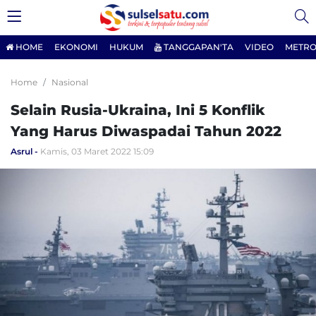
HOME
EKONOMI
HUKUM
TANGGAPAN'TA
VIDEO
METRO
Home
Nasional
Selain Rusia-Ukraina, Ini 5 Konflik
Yang Harus Diwaspadai Tahun 2022
Asrul
Kamis, 03 Maret 2022 15:09