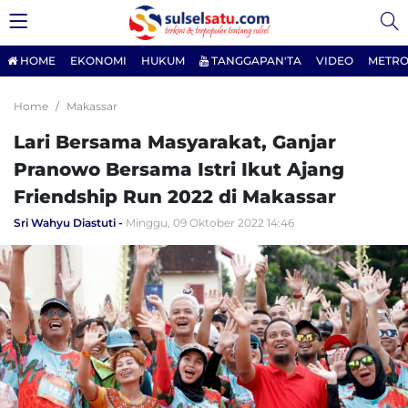
HOME
EKONOMI
HUKUM
TANGGAPAN'TA
VIDEO
METRO
Home
Makassar
Lari Bersama Masyarakat, Ganjar
Pranowo Bersama Istri Ikut Ajang
Friendship Run 2022 di Makassar
Sri Wahyu Diastuti
Minggu, 09 Oktober 2022 14:46