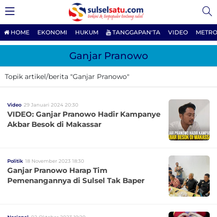
HOME
EKONOMI
HUKUM
TANGGAPAN'TA
VIDEO
METRO
Ganjar Pranowo
Topik artikel/berita "Ganjar Pranowo"
Video
29 Januari 2024 20:30
VIDEO: Ganjar Pranowo Hadir Kampanye
Akbar Besok di Makassar
Politik
18 November 2023 18:30
Ganjar Pranowo Harap Tim
Pemenangannya di Sulsel Tak Baper