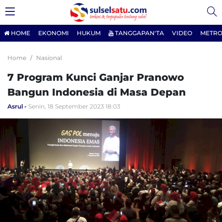
HOME
EKONOMI
HUKUM
TANGGAPAN'TA
VIDEO
METRO
Home
Nasional
7 Program Kunci Ganjar Pranowo
Bangun Indonesia di Masa Depan
Asrul
Senin, 18 September 2023 18:03