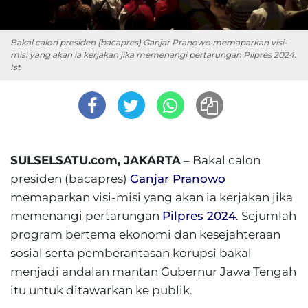
Bakal calon presiden (bacapres) Ganjar Pranowo memaparkan visi-
misi yang akan ia kerjakan jika memenangi pertarungan Pilpres 2024.
Ist
SULSELSATU.com, JAKARTA
– Bakal calon
presiden (bacapres)
Ganjar Pranowo
memaparkan visi-misi yang akan ia kerjakan jika
memenangi pertarungan
Pilpres 2024
. Sejumlah
program bertema ekonomi dan kesejahteraan
sosial serta pemberantasan korupsi bakal
menjadi andalan mantan Gubernur Jawa Tengah
itu untuk ditawarkan ke publik.