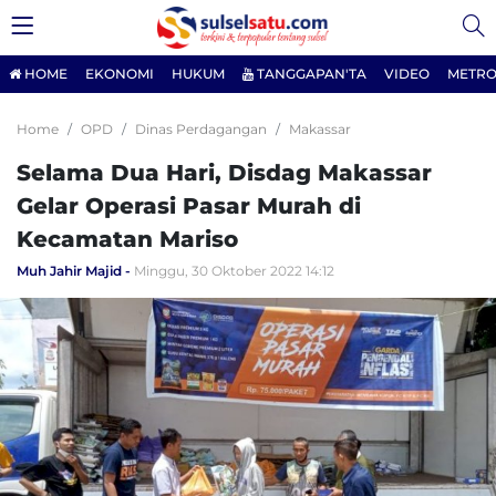
HOME
EKONOMI
HUKUM
TANGGAPAN'TA
VIDEO
METRO
Home
OPD
Dinas Perdagangan
Makassar
Selama Dua Hari, Disdag Makassar
Gelar Operasi Pasar Murah di
Kecamatan Mariso
Muh Jahir Majid
Minggu, 30 Oktober 2022 14:12