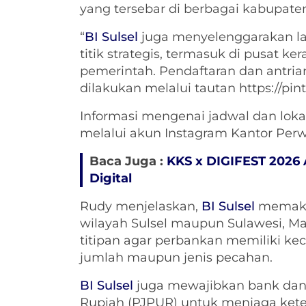
yang tersebar di berbagai kabupaten/
“
BI Sulsel
juga menyelenggarakan laya
titik strategis, termasuk di pusat ker
pemerintah. Pendaftaran dan antri
dilakukan melalui tautan https://pinta
Informasi mengenai jadwal dan loka
melalui akun Instagram Kantor Per
Baca Juga :
KKS x DIGIFEST 2026 
Digital
Rudy menjelaskan,
BI Sulsel
memaksi
wilayah Sulsel maupun Sulawesi, Ma
titipan agar perbankan memiliki k
jumlah maupun jenis pecahan.
BI Sulsel
juga mewajibkan bank dan
Rupiah (PJPUR) untuk menjaga kete