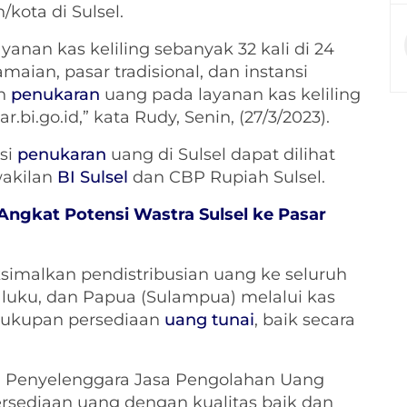
kota di Sulsel.
nan kas keliling sebanyak 32 kali di 24
amaian, pasar tradisional, dan instansi
an
penukaran
uang pada layanan kas keliling
r.bi.go.id,” kata Rudy, Senin, (27/3/2023).
si
penukaran
uang di Sulsel dapat dilihat
wakilan
BI Sulsel
dan CBP Rupiah Sulsel.
Angkat Potensi Wastra Sulsel ke Pasar
malkan pendistribusian uang ke seluruh
luku, dan Papua (Sulampua) melalui kas
ecukupan persediaan
uang tunai
, baik secara
 Penyelenggara Jasa Pengolahan Uang
rsediaan uang dengan kualitas baik dan