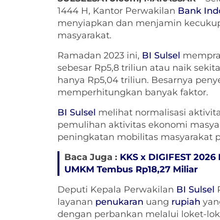
1444 H, Kantor Perwakilan
Bank Ind
menyiapkan dan menjamin kecuk
masyarakat.
Ramadan 2023 ini,
BI Sulsel
memprak
sebesar Rp5,8 triliun atau naik seki
hanya Rp5,04 triliun. Besarnya pen
memperhitungkan banyak faktor.
BI Sulsel
melihat normalisasi aktiv
pemulihan aktivitas ekonomi masya
peningkatan mobilitas masyarakat
Baca Juga :
KKS x DIGIFEST 2026 
UMKM Tembus Rp18,27 Miliar
Deputi Kepala Perwakilan
BI Sulsel
R
layanan
penukaran
uang
rupiah
yang
dengan perbankan melalui loket-lok