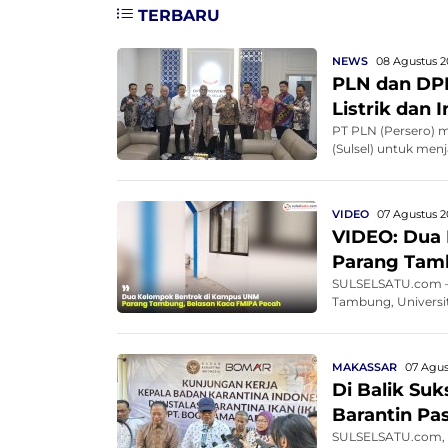
TERBARU
NEWS
08 Agustus 2
PLN dan DPR
Listrik dan 
PT PLN (Persero) 
(Sulsel) untuk men
VIDEO
07 Agustus 2
VIDEO: Dua
Parang Tam
SULSELSATU.com – 
Tambung, Universit
MAKASSAR
07 Agus
Di Balik Su
Barantin Pa
SULSELSATU.com, M