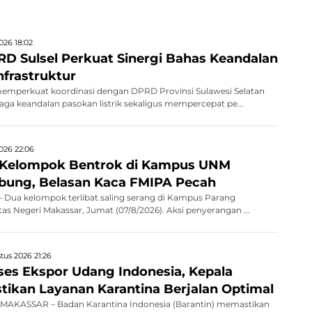
026 18:02
D Sulsel Perkuat Sinergi Bahas Keandalan
Infrastruktur
memperkuat koordinasi dengan DPRD Provinsi Sulawesi Selatan
jaga keandalan pasokan listrik sekaligus mempercepat pe...
026 22:06
 Kelompok Bentrok di Kampus UNM
bung, Belasan Kaca FMIPA Pecah
Dua kelompok terlibat saling serang di Kampus Parang
as Negeri Makassar, Jumat (07/8/2026). Aksi penyerangan ...
tus 2026 21:26
kses Ekspor Udang Indonesia, Kepala
stikan Layanan Karantina Berjalan Optimal
AKASSAR – Badan Karantina Indonesia (Barantin) memastikan