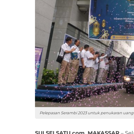
Pelepasan Serambi 2023 untuk penukaran uang 
SULSELSATU.com, MAKASSAR
– Se