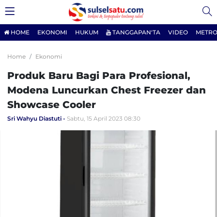
HOME
EKONOMI
HUKUM
TANGGAPAN'TA
VIDEO
METRO
Home
Ekonomi
Produk Baru Bagi Para Profesional,
Modena Luncurkan Chest Freezer dan
Showcase Cooler
Sri Wahyu Diastuti
Sabtu, 15 April 2023 08:30