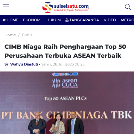
HOME
EKONOMI
HUKUM
TANGGAPAN'TA
VIDEO
METRO
Home
Bisnis
CIMB Niaga Raih Penghargaan Top 50
Perusahaan Terbuka ASEAN Terbaik
Sri Wahyu Diastuti
Senin, 28 Juli 2025 08:25