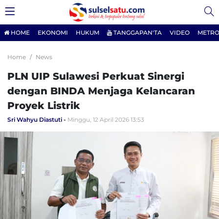
HOME
EKONOMI
HUKUM
TANGGAPAN'TA
VIDEO
METRO
Home
News
PLN UIP Sulawesi Perkuat Sinergi
dengan BINDA Menjaga Kelancaran
Proyek Listrik
Sri Wahyu Diastuti
Minggu, 12 April 2026 13:53