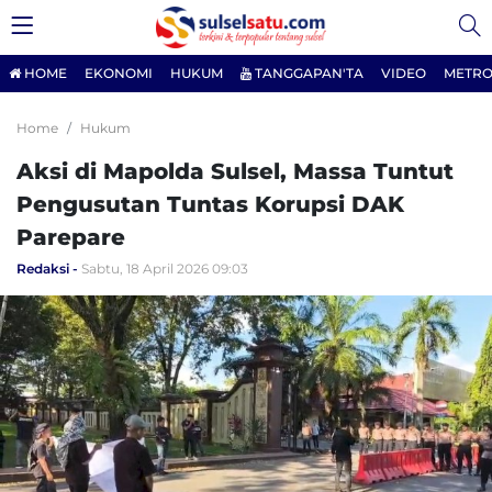
HOME
EKONOMI
HUKUM
TANGGAPAN'TA
VIDEO
METRO
Home
Hukum
Aksi di Mapolda Sulsel, Massa Tuntut
Pengusutan Tuntas Korupsi DAK
Parepare
Redaksi
Sabtu, 18 April 2026 09:03