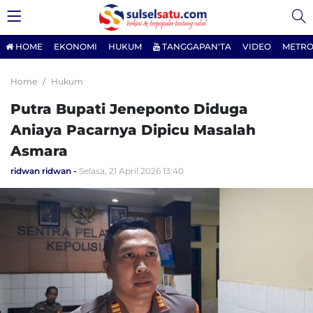
HOME
EKONOMI
HUKUM
TANGGAPAN'TA
VIDEO
METRO
Home
Hukum
Putra Bupati Jeneponto Diduga
Aniaya Pacarnya Dipicu Masalah
Asmara
ridwan ridwan
Selasa, 21 April 2026 13:40