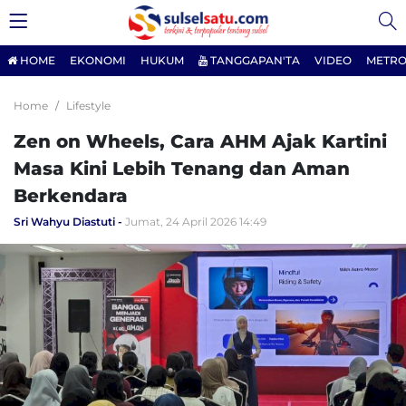
HOME
EKONOMI
HUKUM
TANGGAPAN'TA
VIDEO
METRO
Home
Lifestyle
Zen on Wheels, Cara AHM Ajak Kartini
Masa Kini Lebih Tenang dan Aman
Berkendara
Sri Wahyu Diastuti
Jumat, 24 April 2026 14:49