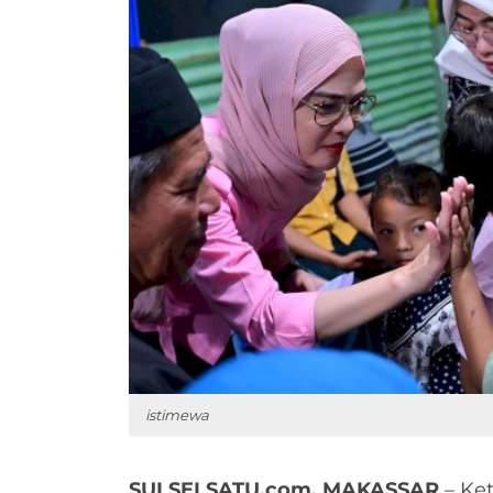
istimewa
SULSELSATU.com, MAKASSAR
– Ket