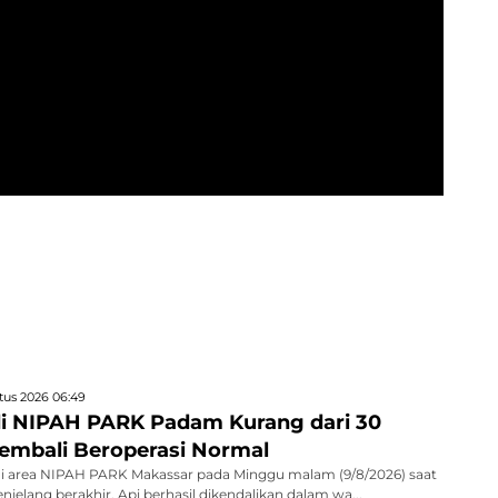
tus 2026 06:49
i NIPAH PARK Padam Kurang dari 30
Kembali Beroperasi Normal
di area NIPAH PARK Makassar pada Minggu malam (9/8/2026) saat
jelang berakhir. Api berhasil dikendalikan dalam wa...