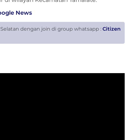
ar di wilayah Kecamatan Tamalate.
oogle News
 Selatan dengan join di group whatsapp :
Citizen