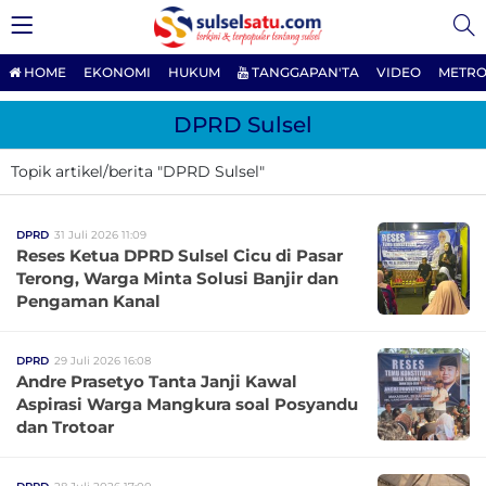
HOME
EKONOMI
HUKUM
TANGGAPAN'TA
VIDEO
METRO
DPRD Sulsel
Topik artikel/berita "DPRD Sulsel"
DPRD
31 Juli 2026 11:09
Reses Ketua DPRD Sulsel Cicu di Pasar
Terong, Warga Minta Solusi Banjir dan
Pengaman Kanal
DPRD
29 Juli 2026 16:08
Andre Prasetyo Tanta Janji Kawal
Aspirasi Warga Mangkura soal Posyandu
dan Trotoar