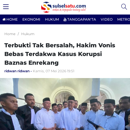
HOME
EKONOMI
HUKUM
TANGGAPAN'TA
VIDEO
METRO
Home
Hukum
Terbukti Tak Bersalah, Hakim Vonis
Bebas Terdakwa Kasus Korupsi
Baznas Enrekang
ridwan ridwan
Kamis, 07 Mei 2026 19:51