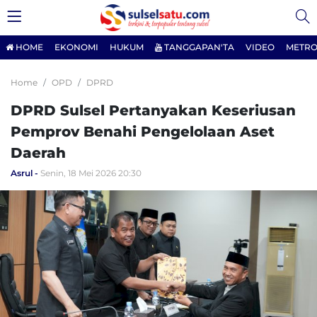
HOME
EKONOMI
HUKUM
TANGGAPAN'TA
VIDEO
METRO
Home
OPD
DPRD
DPRD Sulsel Pertanyakan Keseriusan
Pemprov Benahi Pengelolaan Aset
Daerah
Asrul
Senin, 18 Mei 2026 20:30