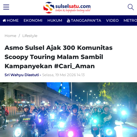
HOME
EKONOMI
HUKUM
TANGGAPAN'TA
VIDEO
METRO
Home
Lifestyle
Asmo Sulsel Ajak 300 Komunitas
Scoopy Touring Malam Sambil
Kampanyekan #Cari_Aman
Sri Wahyu Diastuti
Selasa, 19 Mei 2026 14:13