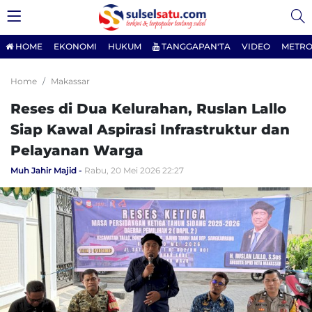
HOME
EKONOMI
HUKUM
TANGGAPAN'TA
VIDEO
METRO
Home
Makassar
Reses di Dua Kelurahan, Ruslan Lallo
Siap Kawal Aspirasi Infrastruktur dan
Pelayanan Warga
Muh Jahir Majid
Rabu, 20 Mei 2026 22:27