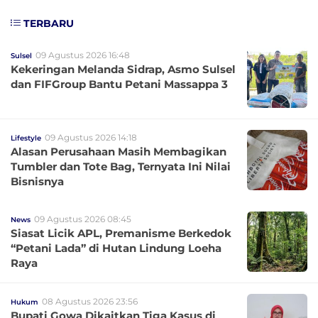
TERBARU
09 Agustus 2026 16:48
Sulsel
Kekeringan Melanda Sidrap, Asmo Sulsel
dan FIFGroup Bantu Petani Massappa 3
09 Agustus 2026 14:18
Lifestyle
Alasan Perusahaan Masih Membagikan
Tumbler dan Tote Bag, Ternyata Ini Nilai
Bisnisnya
09 Agustus 2026 08:45
News
Siasat Licik APL, Premanisme Berkedok
“Petani Lada” di Hutan Lindung Loeha
Raya
08 Agustus 2026 23:56
Hukum
Bupati Gowa Dikaitkan Tiga Kasus di